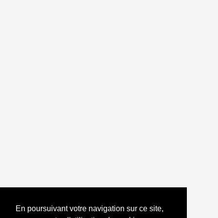
Arpège de sol majeur joué horizontalement - seconde
position
Commentaires
Laissez un commentaire
En poursuivant votre navigation sur ce site,