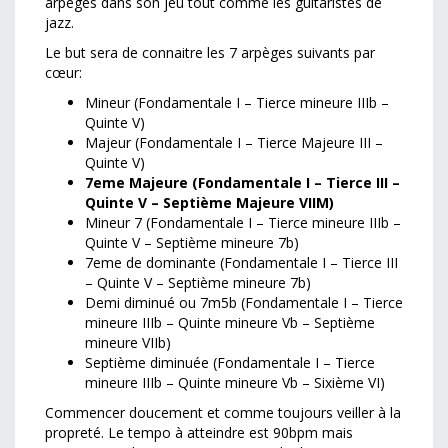
arpèges dans son jeu tout comme les guitaristes de
jazz.
Le but sera de connaitre les 7 arpèges suivants par
cœur:
Mineur (Fondamentale I – Tierce mineure IIIb –
Quinte V)
Majeur (Fondamentale I – Tierce Majeure III –
Quinte V)
7eme Majeure (Fondamentale I – Tierce III –
Quinte V – Septième Majeure VIIM)
Mineur 7 (Fondamentale I – Tierce mineure IIIb –
Quinte V – Septième mineure 7b)
7eme de dominante (Fondamentale I – Tierce III
– Quinte V – Septième mineure 7b)
Demi diminué ou 7m5b (Fondamentale I – Tierce
mineure IIIb – Quinte mineure Vb – Septième
mineure VIIb)
Septième diminuée (Fondamentale I – Tierce
mineure IIIb – Quinte mineure Vb – Sixième VI)
Commencer doucement et comme toujours veiller à la
propreté. Le tempo à atteindre est 90bpm mais