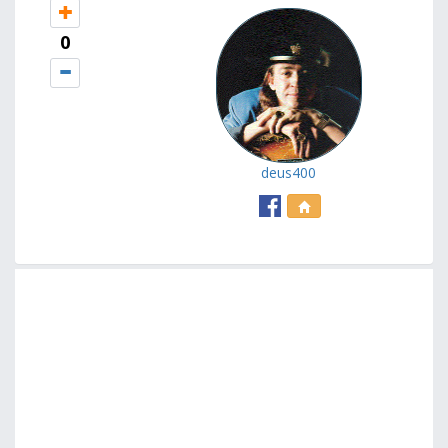
0
deus400