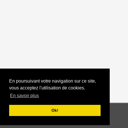
Commentaires
Laissez un commentaire
En poursuivant votre navigation sur ce site,
vous acceptez l'utilisation de cookies.
En savoir plus
Retour vers les exercices
-10
-2
+2
+10
Ok!
60
Tempo :