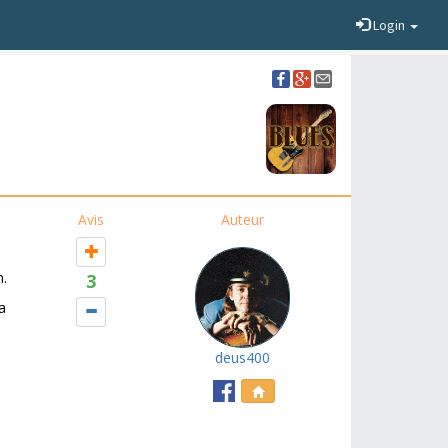
Login
Avis
Auteur
n.
3
a
deus400