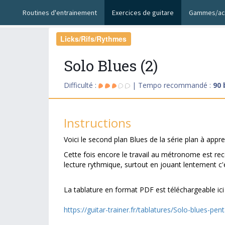
Routines d'entrainement
Exercices de guitare
Gammes/ac
Licks/Rifs/Rythmes
Solo Blues (2)
Difficulté :
| Tempo recommandé :
90
Instructions
Voici le second plan Blues de la série plan à app
Cette fois encore le travail au métronome est re
lecture rythmique, surtout en jouant lentement c
La tablature en format PDF est téléchargeable ici 
https://guitar-trainer.fr/tablatures/Solo-blues-pen