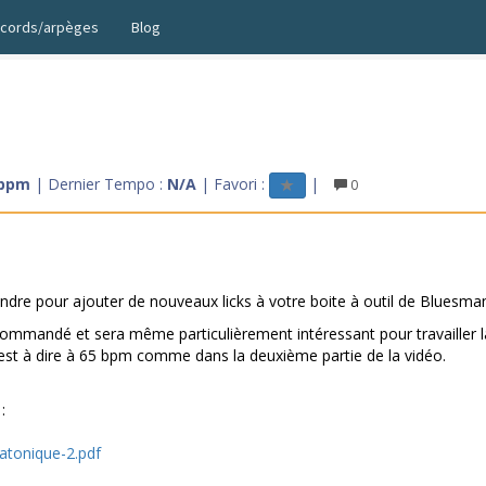
cords/arpèges
Blog
 bpm
| Dernier Tempo :
N/A
| Favori :
|
0
rendre pour ajouter de nouveaux licks à votre boite à outil de Bluesma
commandé et sera même particulièrement intéressant pour travailler l
'est à dire à 65 bpm comme dans la deuxième partie de la vidéo.
:
tatonique-2.pdf