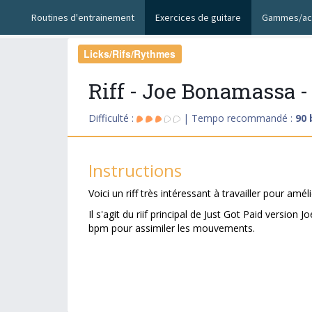
Routines d'entrainement
Exercices de guitare
Gammes/ac
Licks/Rifs/Rythmes
Riff - Joe Bonamassa -
Difficulté :
| Tempo recommandé :
90
Instructions
Voici un riff très intéressant à travailler pour amé
Il s'agit du riif principal de Just Got Paid vers
bpm pour assimiler les mouvements.