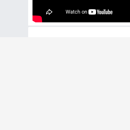
Exercice 1
Commencez doucement (60bpm) pour bien assim