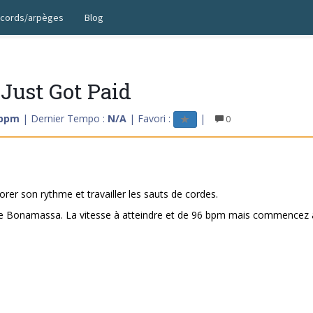
cords/arpèges
Blog
 Just Got Paid
 bpm
| Dernier Tempo :
N/A
| Favori :
|
0
liorer son rythme et travailler les sauts de cordes.
ion Joe Bonamassa. La vitesse à atteindre et de 96 bpm mais commencez