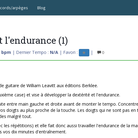
cords/arpèges
Blog
t l'endurance (1)
0 bpm
| Dernier Tempo :
N/A
| Favori :
|
0
 guitare de William Leavitt aux éditions Berklee.
uxième case) et vise à développer la dextérité et l'endurance.
faite entre main gauche et droite avant de monter le tempo. Concentr
 doigts au plus proche de la touche. Les doigts qui ne sont pas en t
des malgré tout.
 les répétitions) et elle fait donc aussi travailler l'endurance de la ma
 vos dix minutes d'entraînement.