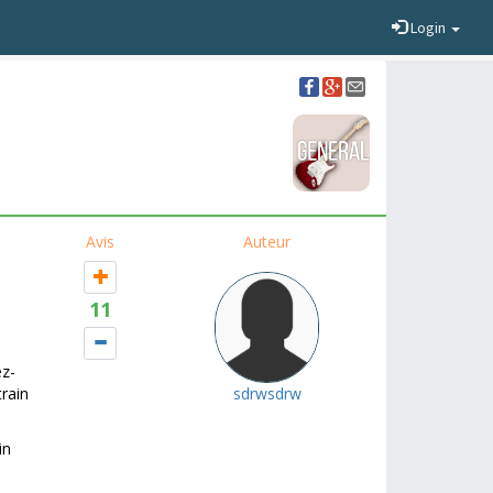
Login
Avis
Auteur
11
ez-
rain
sdrwsdrw
in