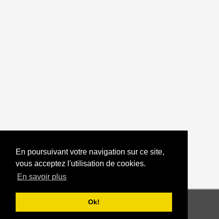
Commentaires
Laissez un commentaire
Chriss
2020-07-07
merci pour vos exercices!!!!!
deus400
2020-08-03
Merci pour le soutien !
En poursuivant votre navigation sur ce site,
vous acceptez l'utilisation de cookies.
En savoir plus
Retour vers les exercices
-10
-2
+2
+10
Ok!
60