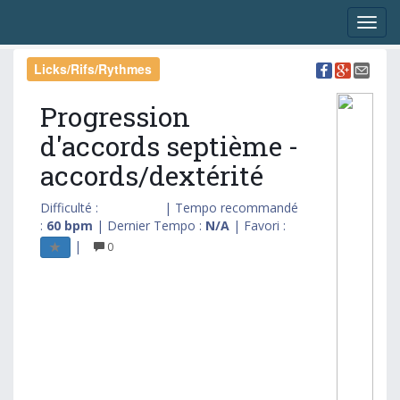
Licks/Rifs/Rythmes
Progression
d'accords septième -
accords/dextérité
Difficulté :
| Tempo recommandé
:
60 bpm
| Dernier Tempo :
N/A
| Favori :
|
0