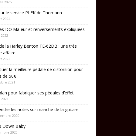
ier 2025
sur le service PLEK de Thomann
s 2024
es DO Majeur et renversements expliquées
 2022
de la Harley Benton TE-62DB : une très
 affaire
s 2022
quer la meilleure pédale de distorsion pour
s de 50€
obre 2021
lan pour fabriquer ses pédales d’effet
 2021
ndre les notes sur manche de la guitare
cembre 2020
p Down Baby
embre 2020