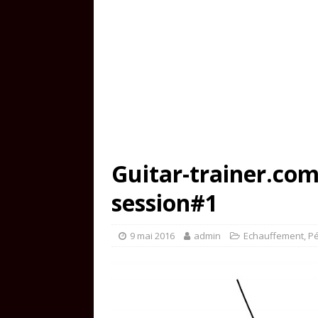
Guitar-trainer.com
session#1
9 mai 2016
admin
Echauffement
,
P