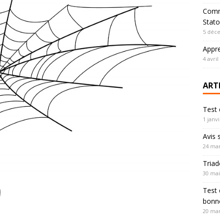
Comm
Stato
5 déc
Appre
4 avril
ART
Test 
1 janv
Avis 
24 mar
Triad
30 mai
Test 
bonne
20 mar