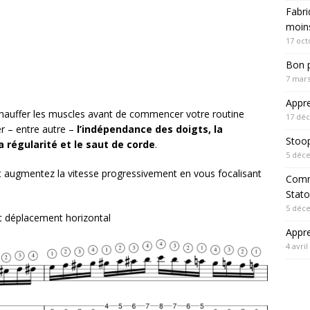
Fabri
moin
1
17 oct
Bon p
7 mars
Appre
échauffer les muscles avant de commencer votre routine
17 dé
r – entre autre –
l’indépendance des doigts, la
Stoo
 régularité et le saut de corde
.
5 déc
ugmentez la vitesse progressivement en vous focalisant
Comm
Stato
5 déc
et déplacement horizontal
Appre
4 avril