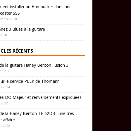
ent installer un Humbucker dans une
caster SSS
embre 2020
nez 3 Blues à la guitare
 2020
ICLES RÉCENTS
de la guitare Harley Benton Fusion 3
ier 2025
sur le service PLEK de Thomann
s 2024
es DO Majeur et renversements expliquées
 2022
de la Harley Benton TE-62DB : une très
 affaire
s 2022