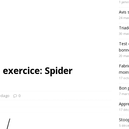
1 janv
Avis 
24 mar
Triad
30 mai
Test 
bonne
20 mar
Fabri
 exercice: Spider
moin
17 oct
Bon p
7 mars
édago
0
Appre
17 dé
Stoo
5 déc