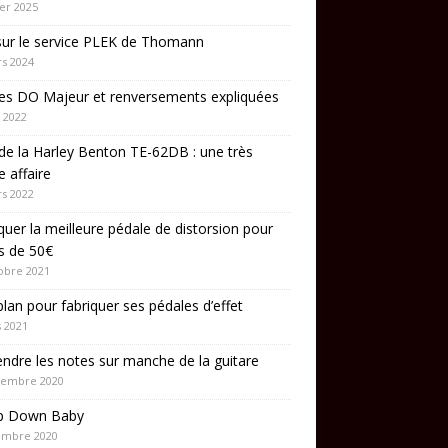
ier 2025
sur le service PLEK de Thomann
s 2024
es DO Majeur et renversements expliquées
 2022
de la Harley Benton TE-62DB : une très
 affaire
s 2022
quer la meilleure pédale de distorsion pour
s de 50€
obre 2021
lan pour fabriquer ses pédales d’effet
 2021
ndre les notes sur manche de la guitare
cembre 2020
p Down Baby
embre 2020