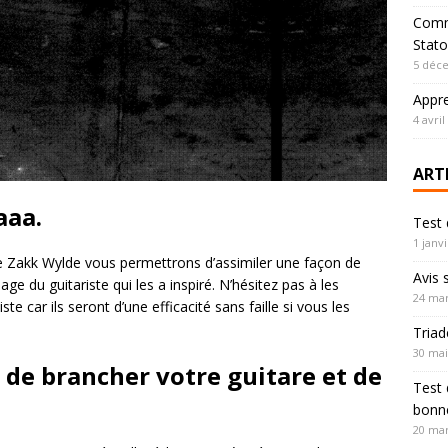
Comm
Stato
5 déc
Appre
4 avril
ART
aaa.
Test 
1 janv
e Zakk Wylde vous permettrons d’assimiler une façon de
Avis 
age du guitariste qui les a inspiré. N’hésitez pas à les
24 mar
ste car ils seront d’une efficacité sans faille si vous les
Triad
30 mai
 de brancher votre guitare et de
Test 
bonne
20 mar