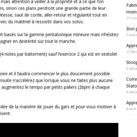
 mais attention à veiller à la propreté et à ce que l’on
Fabri
es, sinon ces plans perdront une grande partie de leur
moin
tesse, saut de corde, aller-retour et régularité tout en
17 oct
 avec du matériel à ressortir dans vos solos.
Bon p
 et basés sur la gamme pentatonique mineure mais n’hésitez
7 mars
 gagner en dextérité sur tout le manche.
Appre
17 dé
4 notes par battement) sauf l’exercice 2 qui est en sextolet
Stoo
5 déc
ire et il faudra commencer le plus doucement possible
Comm
suite n’accélérez que lorsque vous ne faites plus aucune
Stato
t augmentez le tempo par petits paliers (2bpm à chaque
5 déc
Appre
idée de la manière de jouer du gars et pour vous motiver à
4 avril
ivent: