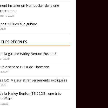
ent installer un Humbucker dans une
caster SSS
embre 2020
nez 3 Blues à la guitare
 2020
ICLES RÉCENTS
de la guitare Harley Benton Fusion 3
ier 2025
sur le service PLEK de Thomann
s 2024
es DO Majeur et renversements expliquées
 2022
de la Harley Benton TE-62DB : une très
 affaire
s 2022