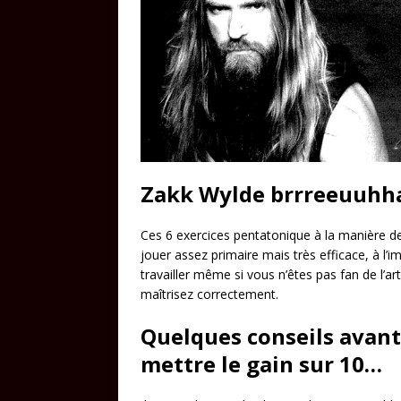
Zakk Wylde brrreeuuhh
Ces 6 exercices pentatonique à la manière d
jouer assez primaire mais très efficace, à l’im
travailler même si vous n’êtes pas fan de l’arti
maîtrisez correctement.
Quelques conseils avant
mettre le gain sur 10…