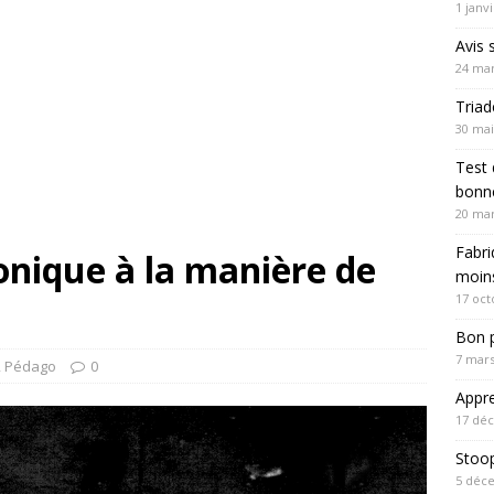
1 janv
Avis 
24 mar
Triad
30 mai
Test 
bonne
20 mar
Fabri
onique à la manière de
moin
17 oct
Bon p
7 mars
,
Pédago
0
Appre
17 dé
Stoo
5 déc