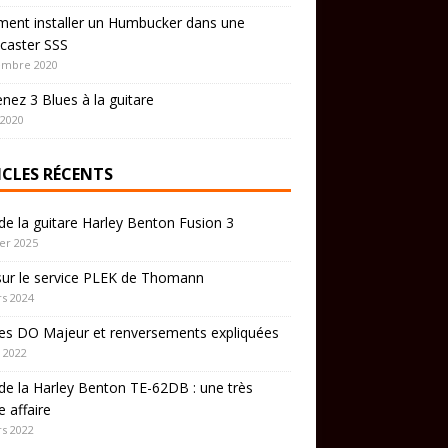
ent installer un Humbucker dans une
caster SSS
embre 2020
nez 3 Blues à la guitare
 2020
ICLES RÉCENTS
de la guitare Harley Benton Fusion 3
ier 2025
sur le service PLEK de Thomann
s 2024
es DO Majeur et renversements expliquées
 2022
de la Harley Benton TE-62DB : une très
 affaire
s 2022