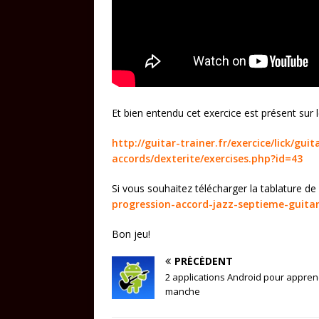
Et bien entendu cet exercice est présent sur l
http://guitar-trainer.fr/exercice/lick/gu
accords/dexterite/exercises.php?id=43
Si vous souhaitez télécharger la tablature de
progression-accord-jazz-septieme-guitar
Bon jeu!
PRÉCÉDENT
2 applications Android pour appren
manche