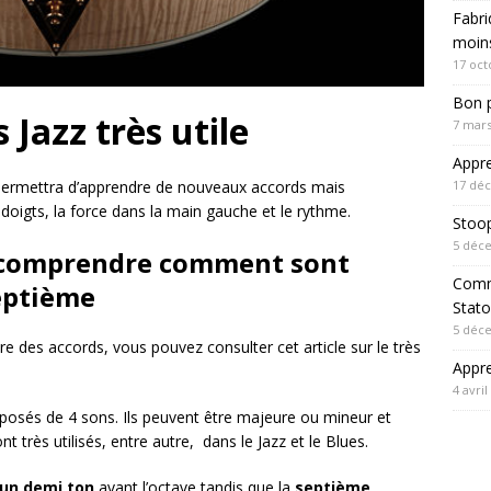
Fabri
moin
17 oct
Bon p
 Jazz très utile
7 mars
Appre
permettra d’apprendre de nouveaux accords mais
17 dé
doigts, la force dans la main gauche et le rythme.
Stoo
5 déc
r comprendre comment sont
Comm
septième
Stato
5 déc
e des accords, vous pouvez consulter cet article sur le très
Appre
4 avril
osés de 4 sons. Ils peuvent être majeure ou mineur et
 très utilisés, entre autre, dans le Jazz et le Blues.
 un demi ton
avant l’octave tandis que la
septième