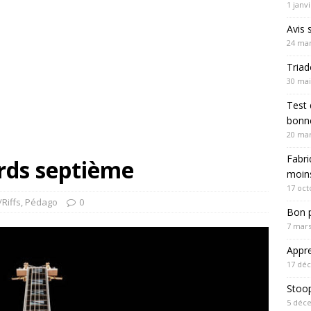
1 janv
Avis 
24 mar
Triad
30 mai
Test 
bonne
20 mar
Fabri
rds septième
moin
17 oct
Riffs
,
Pédago
0
Bon p
7 mars
Appre
17 dé
Stoo
5 déc