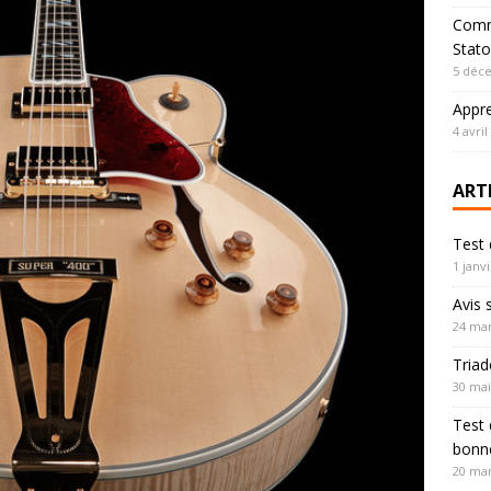
Comm
Stato
5 déc
Appre
4 avril
ART
Test 
1 janv
Avis 
24 mar
Triad
30 mai
Test 
bonne
20 mar