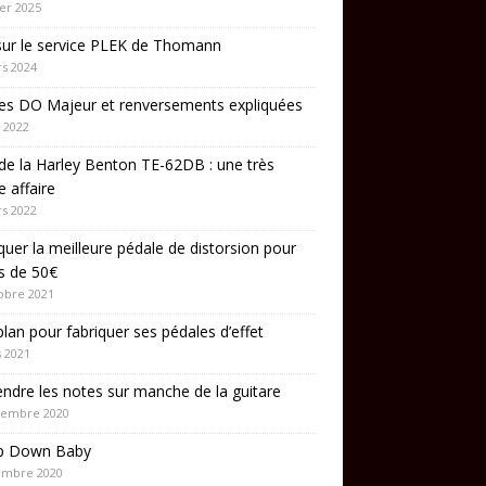
ier 2025
sur le service PLEK de Thomann
s 2024
es DO Majeur et renversements expliquées
 2022
de la Harley Benton TE-62DB : une très
 affaire
s 2022
quer la meilleure pédale de distorsion pour
s de 50€
obre 2021
lan pour fabriquer ses pédales d’effet
 2021
ndre les notes sur manche de la guitare
cembre 2020
p Down Baby
embre 2020