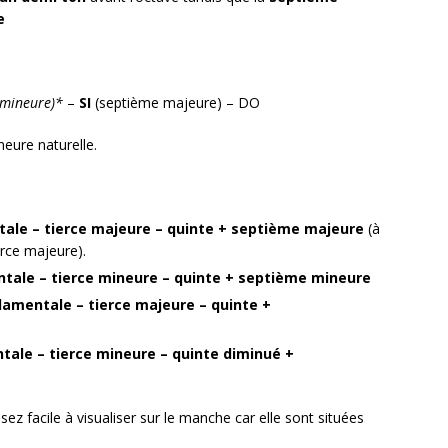
e
 mineure)*
–
SI
(septième majeure) – DO
eure naturelle.
ale – tierce majeure – quinte + septième majeure
(à
erce majeure).
tale – tierce mineure – quinte + septième mineure
amentale – tierce majeure – quinte +
ale – tierce mineure – quinte diminué +
z facile à visualiser sur le manche car elle sont situées