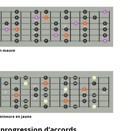
en mauve
mineure en jaune
progression d’accords